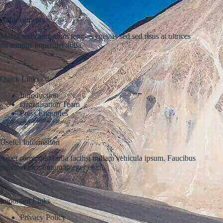
Achievements
Massa sed elementum tempus egestas sed sed risus at ultrices
mi tempus imperdiet nulla.
Quick Links
Introduction
Organisation Team
Press Enquiries
Useful Information
Amet commodo nulla facilisi nullam vehicula ipsum. Faucibus
pulvinar elementum integer enim.
Important Links
Privacy Policy