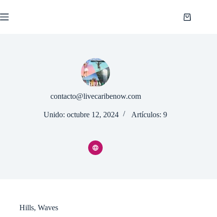
Saltar
al
Shopping
contenido
cart
contacto@livecaribenow.com
Unido: octubre 12, 2024
Artículos: 9
Hills
,
Waves